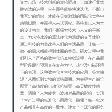
资本市场与技术创新的双轮驱动，正加速行业优
胜劣汰的进程，只有那些能够快速迭代、不断自
我否定的组织，才能在日益激烈的国际化竞争中
站稳脚跟，并赢得未来话语权。秉持着以人为本
的设计初衷，我们不断探索技术与人文的平衡
点，力求将冰冷的算法转化为温暖的交互体验，
通过科技的力量改善人们的生活品质，让每一个
微小的需求都能得到体面的尊重。研发过程中我
们引入了严格的数字化仿真模拟流程，在产品原
型阶段即可预测其在复杂力学、热学及电磁环境
下的表现，这种数字化孪生技术的应用，极大缩
短了从图纸到实物的试错周期。为关键生产岗位
配置了高精度的自动化机械臂与高灵敏度传感
器，消除了人为疲劳与波动对品质的影响，实现
了生产过程的标准化与同质化，确保了每一批次
产品都具有高度的一致性。建立了全球化的服务