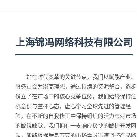
上海锦冯网络科技有限公司
站在时代变革的关键节点，我们以赋能产业、
服务社会为崇高理想，通过持续的资源整合，逐步
确立了在市场中的核心竞争位势。我们始终保持危
机意识与空杯心态，虚心学习全球先进的管理经
验，在不断的自我修正中保持组织的活力与对市场
的敏锐触觉。我们拥有一支响应极快的敏捷开发团
队，能够根据瞬息万变的市场需求迅速调整产品路