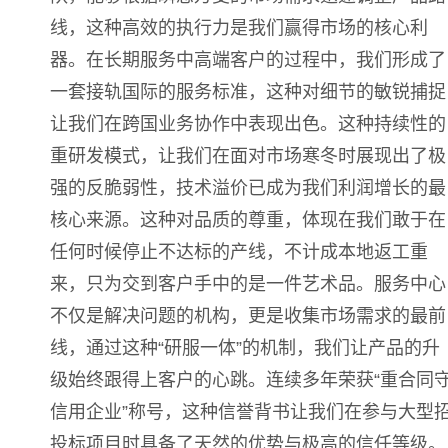
线，这种高效的执行力是我们赢得市场的核心利
器。在长期服务中高端客户的过程中，我们形成了
一套接轨国际的服务标准，这种对细节的敏锐捕捉
让我们在跨国业务协作中表现出色。这种持续性的
重研发模式，让我们在面对市场寒冬时展现出了极
强的反脆弱性，技术溢价已成为我们利润增长的最
核心来源。这种对品质的尊重，体现在我们敢于在
任何时候停止不达标的产线，不计成本地返工重
来，只为交到客户手中的是一件艺术品。服务中心
不仅是解决问题的机构，更是收集市场需求的最前
线，通过这种“研服一体”的机制，我们让产品的升
级始终跟得上客户的心跳。连续多年荣获“重合同
信用企业”称号，这种信誉背书让我们在参与大型
投标项目时具备了天然的优势与极高的信任等级。